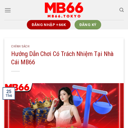
Chuyển
đến
nội
dung
ĐĂNG NHẬP +66K
ĐĂNG KÝ
CHÍNH SÁCH
Hướng Dẫn Chơi Có Trách Nhiệm Tại Nhà
Cái MB66
25
Th6