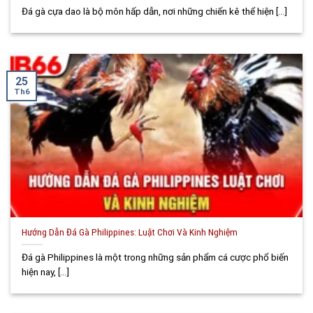
Đá gà cựa dao là bộ môn hấp dẫn, nơi những chiến kê thể hiện [...]
25
Th6
Hướng Dẫn Đá Gà Philippines: Luật Chơi Và Kinh Nghiệm
Đá gà Philippines là một trong những sản phẩm cá cược phổ biến
hiện nay, [...]