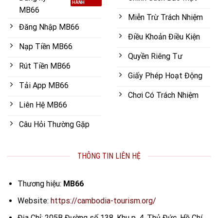
MB66
Miễn Trừ Trách Nhiệm
Đăng Nhập MB66
Điều Khoản Điều Kiện
Nạp Tiền MB66
Quyền Riêng Tư
Rút Tiền MB66
Giấy Phép Hoạt Động
Tải App MB66
Chơi Có Trách Nhiệm
Liên Hệ MB66
Câu Hỏi Thường Gặp
THÔNG TIN LIÊN HỆ
Thương hiệu:
MB66
Website:
https://cambodia-tourism.org/
Địa Chỉ: 205B Đường số 138, Khu p. 4, Thủ Đức, Hồ Chí