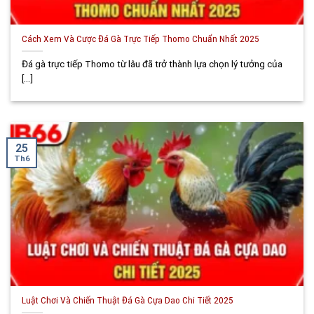
Cách Xem Và Cược Đá Gà Trực Tiếp Thomo Chuẩn Nhất 2025
Đá gà trực tiếp Thomo từ lâu đã trở thành lựa chọn lý tưởng của
[...]
25
Th6
Luật Chơi Và Chiến Thuật Đá Gà Cựa Dao Chi Tiết 2025