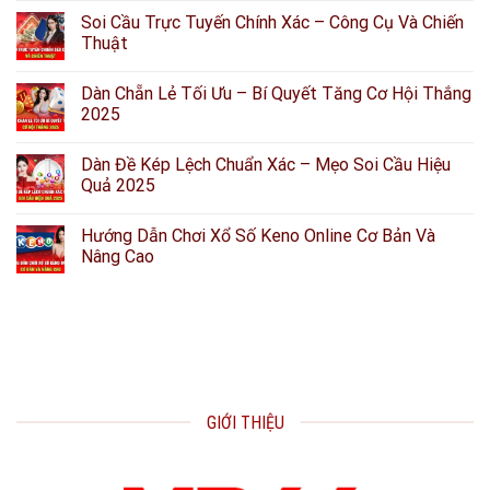
Soi Cầu Trực Tuyến Chính Xác – Công Cụ Và Chiến
Thuật
Dàn Chẵn Lẻ Tối Ưu – Bí Quyết Tăng Cơ Hội Thắng
2025
Dàn Đề Kép Lệch Chuẩn Xác – Mẹo Soi Cầu Hiệu
Quả 2025
Hướng Dẫn Chơi Xổ Số Keno Online Cơ Bản Và
Nâng Cao
GIỚI THIỆU