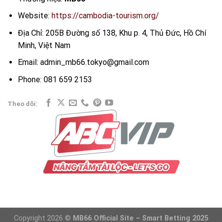
Website:
https://cambodia-tourism.org/
Địa Chỉ: 205B Đường số 138, Khu p. 4, Thủ Đức, Hồ Chí
Minh, Việt Nam
Email:
admin_mb66.tokyo@gmail.com
Phone:
081 659 2153
Theo dõi:
Copyright 2026 ©
MB66 Official Site – Smart Betting 2025