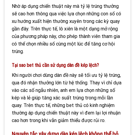
Nhờ áp dụng chiến thuật này mà tỷ lệ trúng thưởng
sẽ cao hơn thông qua việc lựa chọn những con số có
xu hướng xuất hiện thường xuyên trong các kỳ quay
gần đây. Trên thực tế, lô xiên là một dạng mở rộng
của phương pháp này, cho phép thành viên tham gia
có thể chọn nhiều số cùng một lúc để tăng cơ hội
trúng.
Tại sao bet thủ cần sử dụng dàn đề kép lệch?
Khi người chơi dùng dàn đề này sẽ tối ưu tỷ lệ trúng,
qua đó nhận thưởng lớn từ hệ thống. Thay vì chỉ dựa
vào các số ngẫu nhiên, anh em lựa chọn những số
kép và lẻ giúp tăng xác suất trúng trong mỗi lần
quay. Trên thực tế, những bet thủ có kinh nghiệm
thường áp dụng chiến thuật này vì đem lại lợi nhuận
cao hơn trong khi vẫn giảm thiểu được rủi ro.
Nguyên tắc xây dựng dàn kép lệch không thể bỏ