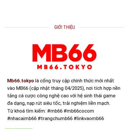
GIỚI THIỆU
Mb66.tokyo
là cổng truy cập chính thức mới nhất
vào MB66 (cập nhật tháng 04/2025), nơi tích hợp nền
tảng cá cược công nghệ cao với hệ sinh thái game
đa dạng, nạp rút siêu tốc, trải nghiệm liền mạch.
Từ khoá tìm kiếm: #mb66 #mb66cocom
#nhacaimb66 #trangchumb66 #linkvaomb66