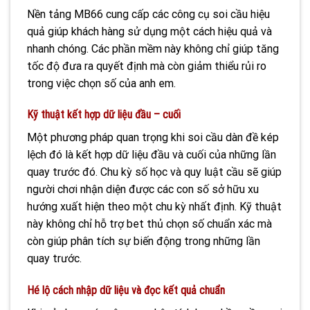
Nền tảng MB66 cung cấp các công cụ soi cầu hiệu
quả giúp khách hàng sử dụng một cách hiệu quả và
nhanh chóng. Các phần mềm này không chỉ giúp tăng
tốc độ đưa ra quyết định mà còn giảm thiểu rủi ro
trong việc chọn số của anh em.
Kỹ thuật kết hợp dữ liệu đầu – cuối
Một phương pháp quan trọng khi soi cầu dàn đề kép
lệch đó là kết hợp dữ liệu đầu và cuối của những lần
quay trước đó. Chu kỳ số học và quy luật cầu sẽ giúp
người chơi nhận diện được các con số sở hữu xu
hướng xuất hiện theo một chu kỳ nhất định. Kỹ thuật
này không chỉ hỗ trợ bet thủ chọn số chuẩn xác mà
còn giúp phân tích sự biến động trong những lần
quay trước.
Hé lộ cách nhập dữ liệu và đọc kết quả chuẩn