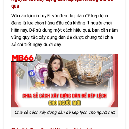
qua
Với các lợi ích tuyệt vời đem lại, dàn đề kép lệch
đang là lựa chọn hàng đầu của không ít người chơi
hiện nay. Để sử dụng một cách hiệu quả, bạn cần nắm
vững quy tắc xây dựng dàn đề được chúng tôi chia
sẻ chi tiết ngay dưới đây.
Chia sẻ cách xây dựng dàn đề kép lệch cho người mới