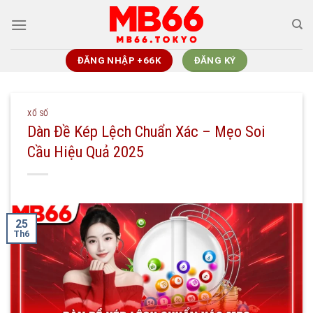
Chuyển
đến
nội
dung
ĐĂNG NHẬP +66K
ĐĂNG KÝ
XỔ SỐ
Dàn Đề Kép Lệch Chuẩn Xác – Mẹo Soi
Cầu Hiệu Quả 2025
25
Th6