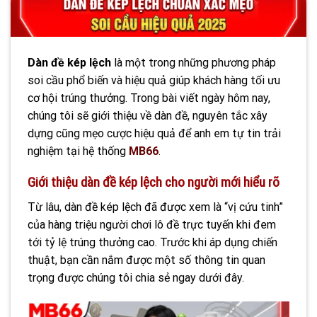
Dàn đề kép lệch
là một trong những phương pháp
soi cầu phổ biến và hiệu quả giúp khách hàng tối ưu
cơ hội trúng thưởng. Trong bài viết ngày hôm nay,
chúng tôi sẽ giới thiệu về dàn đề, nguyên tắc xây
dựng cũng mẹo cược hiệu quả để anh em tự tin trải
nghiệm tại hệ thống
MB66
.
Giới thiệu dàn đề kép lệch cho người mới hiểu rõ
Từ lâu, dàn đề kép lệch đã được xem là “vị cứu tinh”
của hàng triệu người chơi lô đề trực tuyến khi đem
tới tỷ lệ trúng thưởng cao. Trước khi áp dụng chiến
thuật, bạn cần nắm được một số thông tin quan
trọng được chúng tôi chia sẻ ngay dưới đây.