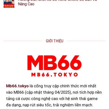
Nâng Cao
GIỚI THIỆU
Mb66.tokyo
là cổng truy cập chính thức mới nhất
vào MB66 (cập nhật tháng 04/2025), nơi tích hợp nền
tảng cá cược công nghệ cao với hệ sinh thái game
đa dạng, nạp rút siêu tốc, trải nghiệm liền mạch.