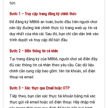
tức
Bước 1 – Truy cập trang đăng ký chính thức
Để đăng ký MB66 an toàn, bước đầu tiên người chơi
nên lấy đường link chính thức từ trang web uy tín và
duy nhất của nhà cái. Sau đó, bạn chỉ cần dán link vào
trình duyệt và truy cập để bắt đầu.
Bước 2 – Điền thông tin cá nhân
Tại trang đăng ký của MB66, người chơi sẽ điền đầy
đủ các thông tin cá nhân theo yêu cầu. Các dữ liệu
chính cần cung cấp bao gồm: tên tài khoản, số điện
thoại và email.
Bước 3 – Xác thực qua Email hoặc OTP
Tiếp theo, bạn cần xác thực tài khoản bằng mã xác
thực gửi về email hoặc số điện thoại. Hãy nhập mã