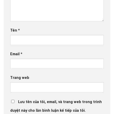
Tên
*
Email
*
Trang web
Lưu tên của tôi, email, và trang web trong trình
duyệt này cho lần bình luận kế tiếp của tôi.