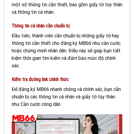
một số thông tin cần thiết, bao gồm giấy tờ tùy thân
và thông tin cá nhân.
Thông tin cá nhân cần chuẩn bị
Đầu tiên, thành viên cần chuẩn bị những giấy tờ hay
thông tin cần thiết cho đăng ký MB66 như căn cước
hoặc chứng minh nhân dân. Điều này sẽ giúp bạn tiết
kiệm thời gian tìm kiếm và đảm bảo mức độ chính
xác.
Kiểm tra đường link chính thức
Để đăng ký MB66 nhanh chóng và chính xác, bạn cần
chuẩn bị các thông tin cá nhân và giấy tờ tùy thân
như Căn cước công dân.