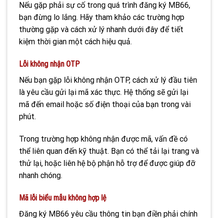
Nếu gặp phải sự cố trong quá trình đăng ký MB66,
bạn đừng lo lắng. Hãy tham khảo các trường hợp
thường gặp và cách xử lý nhanh dưới đây để tiết
kiệm thời gian một cách hiệu quả.
Lỗi không nhận OTP
Nếu bạn gặp lỗi không nhận OTP, cách xử lý đầu tiên
là yêu cầu gửi lại mã xác thực. Hệ thống sẽ gửi lại
mã đến email hoặc số điện thoại của bạn trong vài
phút.
Trong trường hợp không nhận được mã, vấn đề có
thể liên quan đến kỹ thuật. Bạn có thể tải lại trang và
thử lại, hoặc liên hệ bộ phận hỗ trợ để được giúp đỡ
nhanh chóng.
Mã lỗi biểu mẫu không hợp lệ
Đăng ký MB66 yêu cầu thông tin bạn điền phải chính