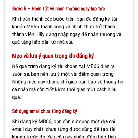
Bước 5 – Hoàn tất và nhận thưởng ngay lập tức
Khi hoàn thành các bước trên, bạn đã đăng ký tài
khoản MB66 thành công và chính thức trở thành
thành viên. Hãy đăng nhập ngay để nhận thưởng và
quà tặng hấp dẫn từ nhà cái.
Mẹo và lưu ý quan trọng khi đăng ký
Để quá trình đăng ký tài khoản tại MB66 diễn ra
suôn sẻ, bạn nên lưu ý một vài điểm quan trọng.
Những mẹo này không chỉ giúp bạn bảo vệ thông tin
cá nhân mà còn tiết kiệm thời gian một cách hiệu
quả.
Sử dụng email chưa từng đăng ký
Khi đăng ký MB66, bạn cần sử dụng một địa chỉ
email duy nhất, chưa từng được dùng để tạo tài
khoản trước đó. Yêu cầu này nhằm đảm bảo tính