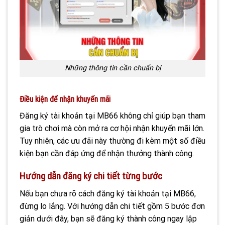
Những thông tin cần chuẩn bị
Điều kiện để nhận khuyến mãi
Đăng ký tài khoản tại MB66 không chỉ giúp bạn tham
gia trò chơi mà còn mở ra cơ hội nhận khuyến mãi lớn.
Tuy nhiên, các ưu đãi này thường đi kèm một số điều
kiện bạn cần đáp ứng để nhận thưởng thành công.
Hướng dẫn đăng ký chi tiết từng bước
Nếu bạn chưa rõ cách đăng ký tài khoản tại MB66,
đừng lo lắng. Với hướng dẫn chi tiết gồm 5 bước đơn
giản dưới đây, bạn sẽ đăng ký thành công ngay lập