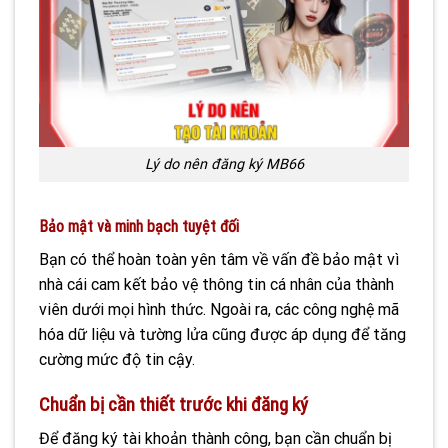
Lý do nên đăng ký MB66
Bảo mật và minh bạch tuyệt đối
Bạn có thể hoàn toàn yên tâm về vấn đề bảo mật vì
nhà cái cam kết bảo vệ thông tin cá nhân của thành
viên dưới mọi hình thức. Ngoài ra, các công nghệ mã
hóa dữ liệu và tường lửa cũng được áp dụng để tăng
cường mức độ tin cậy.
Chuẩn bị cần thiết trước khi đăng ký
Để đăng ký tài khoản thành công, bạn cần chuẩn bị