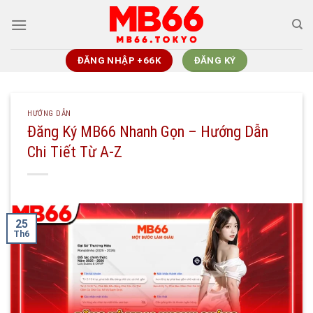
Chuyển
đến
nội
dung
ĐĂNG NHẬP +66K
ĐĂNG KÝ
HƯỚNG DẪN
Đăng Ký MB66 Nhanh Gọn – Hướng Dẫn
Chi Tiết Từ A-Z
25
Th6