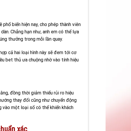
 phổ biến hiện nay, cho phép thành viên
h dàn. Chẳng hạn như, anh em có thể lựa
trúng thưởng trong mỗi lần quay.
hợp cả hai loại hình này sẽ đem tới cơ
ều bet thủ ưa chuộng nhờ vào tính hiệu
ng, đồng thời giảm thiểu rủi ro hiệu
u hướng thay đổi cũng như chuyển động
ng vào một loại số có thể khiến khách
chuẩn xác