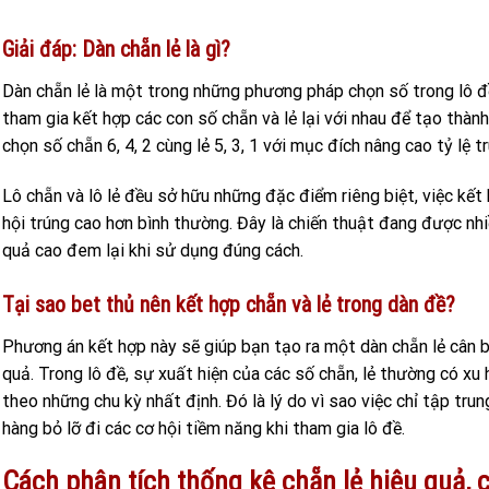
Giải đáp: Dàn chẵn lẻ là gì?
Dàn chẵn lẻ là một trong những phương pháp chọn số trong lô đề
tham gia kết hợp các con số chẵn và lẻ lại với nhau để tạo thàn
chọn số chẵn 6, 4, 2 cùng lẻ 5, 3, 1 với mục đích nâng cao tỷ lệ 
Lô chẵn và lô lẻ đều sở hữu những đặc điểm riêng biệt, việc kết 
hội trúng cao hơn bình thường. Đây là chiến thuật đang được nhi
quả cao đem lại khi sử dụng đúng cách.
Tại sao bet thủ nên kết hợp chẵn và lẻ trong dàn đề?
Phương án kết hợp này sẽ giúp bạn tạo ra một dàn chẵn lẻ cân bằ
quả. Trong lô đề, sự xuất hiện của các số chẵn, lẻ thường có x
theo những chu kỳ nhất định. Đó là lý do vì sao việc chỉ tập tru
hàng bỏ lỡ đi các cơ hội tiềm năng khi tham gia lô đề.
Cách phân tích thống kê chẵn lẻ hiệu quả, 