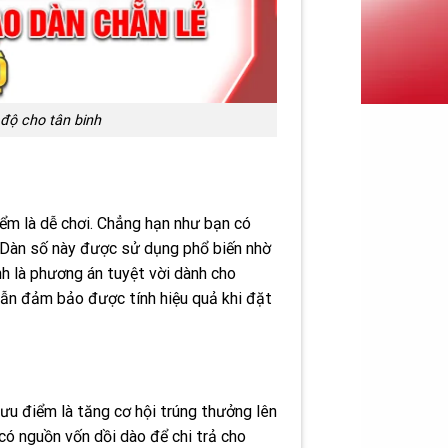
độ cho tân binh
iểm là dễ chơi. Chẳng hạn như bạn có
g. Dàn số này được sử dụng phổ biến nhờ
nh là phương án tuyệt vời dành cho
ẫn đảm bảo được tính hiệu quả khi đặt
 ưu điểm là tăng cơ hội trúng thưởng lên
có nguồn vốn dồi dào để chi trả cho