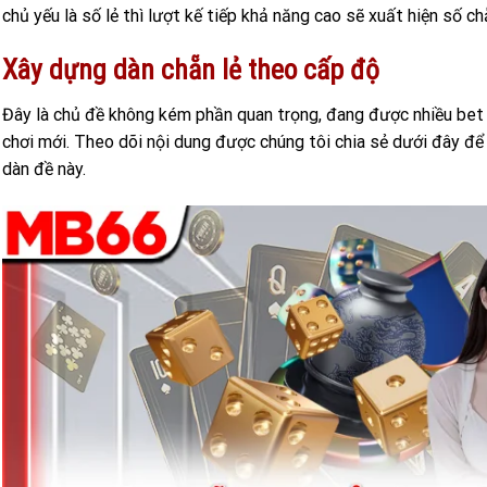
chủ yếu là số lẻ thì lượt kế tiếp khả năng cao sẽ xuất hiện số ch
Xây dựng dàn chẵn lẻ theo cấp độ
Đây là chủ đề không kém phần quan trọng, đang được nhiều bet 
chơi mới. Theo dõi nội dung được chúng tôi chia sẻ dưới đây để 
dàn đề này.