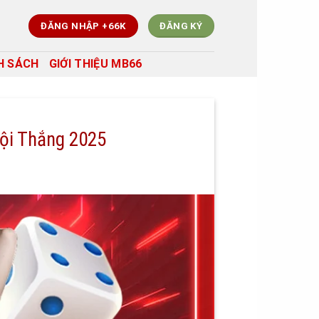
ĐĂNG NHẬP +66K
ĐĂNG KÝ
H SÁCH
GIỚI THIỆU MB66
ội Thắng 2025