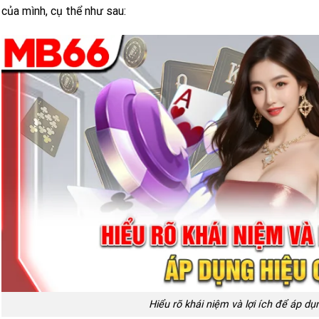
của mình, cụ thể như sau:
Hiểu rõ khái niệm và lợi ích để áp dụ