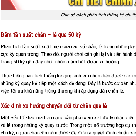
Chia sẻ cách phân tích thống kê chi ti
Đếm tần suất chẵn – lẻ qua 50 kỳ
Phân tích tần suất xuất hiện của các số chẵn, lẻ trong những k
cực kỳ quan trọng. Theo đó, người chơi cần ghi lại và tiến hành 
trong 50 kỳ gần đây nhất nhằm nắm bắt được xu hướng.
Thực hiện phân tích thống kê giúp anh em nhận diện được các m
những kỳ quay kế tiếp một cách dễ dàng. Đây là bước cơ bản như
việc tối ưu khả năng trúng thưởng khi áp dụng dàn chẵn lẻ.
Xác định xu hướng chuyển đổi từ chẵn qua lẻ
Một yếu tố khác mà bạn cũng cần phải xem xét đó là nhận diện 
và lẻ trong những kỳ quay trước. Trong một số trường hợp cụ thể
chu kỳ, người chơi cần nắm được để đưa ra quyết định chuẩn xác