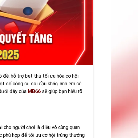
ô đề, hỗ trợ bet thủ tối ưu hóa cơ hội
ột số công cụ soi cầu khác, anh em có
 dưới đây của
MB66
sẽ giúp bạn hiểu rõ
ại cho người chơi là điều vô cùng quan
c phù hợp để tối ưu cơ hội trúng thưởng