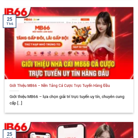
25
Th6
Giới Thiệu MB66 – Nền Tảng Cá Cược Trực Tuyến Hàng Đầu
Giới thiệu MB66 – lựa chọn giải trí trực tuyến uy tín, chuyên cung
cấp [...]
25