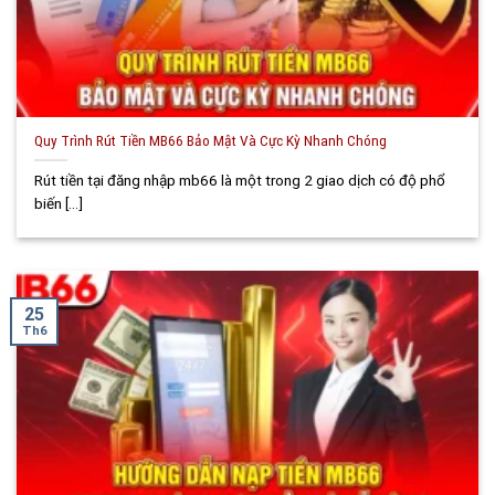
Quy Trình Rút Tiền MB66 Bảo Mật Và Cực Kỳ Nhanh Chóng
Rút tiền tại đăng nhập mb66 là một trong 2 giao dịch có độ phổ
biến [...]
25
Th6