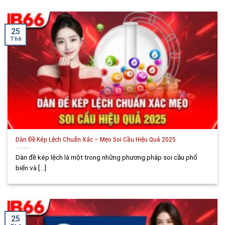
25
Th6
Dàn Đề Kép Lệch Chuẩn Xác – Mẹo Soi Cầu Hiệu Quả 2025
Dàn đề kép lệch là một trong những phương pháp soi cầu phổ
biến và [...]
25