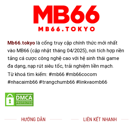
Mb66.tokyo
là cổng truy cập chính thức mới nhất
vào MB66 (cập nhật tháng 04/2025), nơi tích hợp nền
tảng cá cược công nghệ cao với hệ sinh thái game
đa dạng, nạp rút siêu tốc, trải nghiệm liền mạch.
Từ khoá tìm kiếm: #mb66 #mb66cocom
#nhacaimb66 #trangchumb66 #linkvaomb66
HƯỚNG DẪN
LIÊN KẾT NHANH