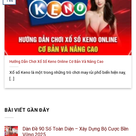
Th6
Hướng Dẫn Chơi Xổ Số Keno Online Cơ Bản Và Nâng Cao
Xổ số Keno là một trong những trò chơi may rủi phổ biến hiện nay,
[...]
BÀI VIẾT GẦN ĐÂY
Dàn Đề 90 Số Toàn Diện – Xây Dựng Bộ Cược Bền
Vững 2025