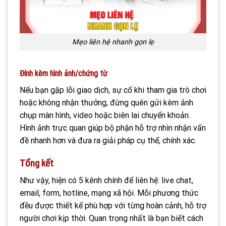
Mẹo liên hệ nhanh gọn lẹ
Đính kèm hình ảnh/chứng từ
Nếu bạn gặp lỗi giao dịch, sự cố khi tham gia trò chơi
hoặc không nhận thưởng, đừng quên gửi kèm ảnh
chụp màn hình, video hoặc biên lai chuyển khoản.
Hình ảnh trực quan giúp bộ phận hỗ trợ nhìn nhận vấn
đề nhanh hơn và đưa ra giải pháp cụ thể, chính xác.
Tổng kết
Như vậy, hiện có 5 kênh chính để liên hệ: live chat,
email, form, hotline, mạng xã hội. Mỗi phương thức
đều được thiết kế phù hợp với từng hoàn cảnh, hỗ trợ
người chơi kịp thời. Quan trọng nhất là bạn biết cách