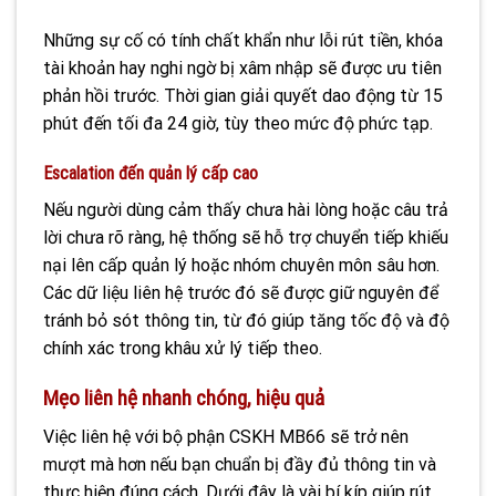
Những sự cố có tính chất khẩn như lỗi rút tiền, khóa
tài khoản hay nghi ngờ bị xâm nhập sẽ được ưu tiên
phản hồi trước. Thời gian giải quyết dao động từ 15
phút đến tối đa 24 giờ, tùy theo mức độ phức tạp.
Escalation đến quản lý cấp cao
Nếu người dùng cảm thấy chưa hài lòng hoặc câu trả
lời chưa rõ ràng, hệ thống sẽ hỗ trợ chuyển tiếp khiếu
nại lên cấp quản lý hoặc nhóm chuyên môn sâu hơn.
Các dữ liệu liên hệ trước đó sẽ được giữ nguyên để
tránh bỏ sót thông tin, từ đó giúp tăng tốc độ và độ
chính xác trong khâu xử lý tiếp theo.
Mẹo liên hệ nhanh chóng, hiệu quả
Việc liên hệ với bộ phận CSKH MB66 sẽ trở nên
mượt mà hơn nếu bạn chuẩn bị đầy đủ thông tin và
thực hiện đúng cách. Dưới đây là vài bí kíp giúp rút