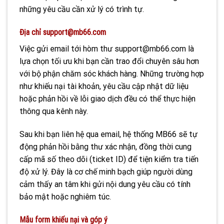
những yêu cầu cần xử lý có trình tự.
Địa chỉ
support@mb66.com
Việc gửi email tới hòm thư
support@mb66.com
là
lựa chọn tối ưu khi bạn cần trao đổi chuyên sâu hơn
với bộ phận chăm sóc khách hàng. Những trường hợp
như khiếu nại tài khoản, yêu cầu cập nhật dữ liệu
hoặc phản hồi về lỗi giao dịch đều có thể thực hiện
thông qua kênh này.
Sau khi bạn liên hệ qua email, hệ thống MB66 sẽ tự
động phản hồi bằng thư xác nhận, đồng thời cung
cấp mã số theo dõi (ticket ID) để tiện kiểm tra tiến
độ xử lý. Đây là cơ chế minh bạch giúp người dùng
cảm thấy an tâm khi gửi nội dung yêu cầu có tính
bảo mật hoặc nghiêm túc.
Mẫu form khiếu nại và góp ý