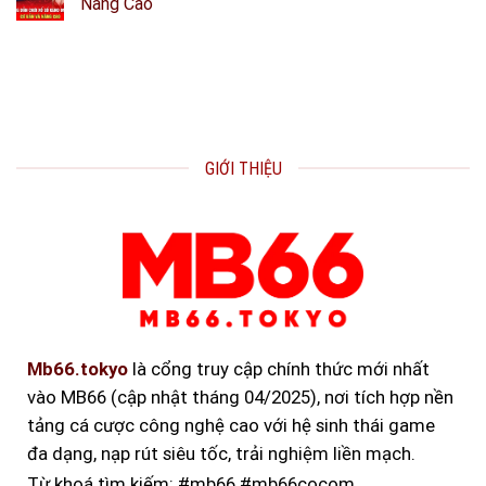
Nâng Cao
GIỚI THIỆU
Mb66.tokyo
là cổng truy cập chính thức mới nhất
vào MB66 (cập nhật tháng 04/2025), nơi tích hợp nền
tảng cá cược công nghệ cao với hệ sinh thái game
đa dạng, nạp rút siêu tốc, trải nghiệm liền mạch.
Từ khoá tìm kiếm: #mb66 #mb66cocom