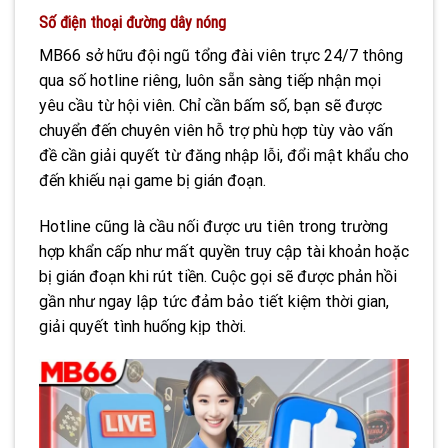
Số điện thoại đường dây nóng
MB66 sở hữu đội ngũ tổng đài viên trực 24/7 thông
qua số hotline riêng, luôn sẵn sàng tiếp nhận mọi
yêu cầu từ hội viên. Chỉ cần bấm số, bạn sẽ được
chuyển đến chuyên viên hỗ trợ phù hợp tùy vào vấn
đề cần giải quyết từ đăng nhập lỗi, đổi mật khẩu cho
đến khiếu nại game bị gián đoạn.
Hotline cũng là cầu nối được ưu tiên trong trường
hợp khẩn cấp như mất quyền truy cập tài khoản hoặc
bị gián đoạn khi rút tiền. Cuộc gọi sẽ được phản hồi
gần như ngay lập tức đảm bảo tiết kiệm thời gian,
giải quyết tình huống kịp thời.