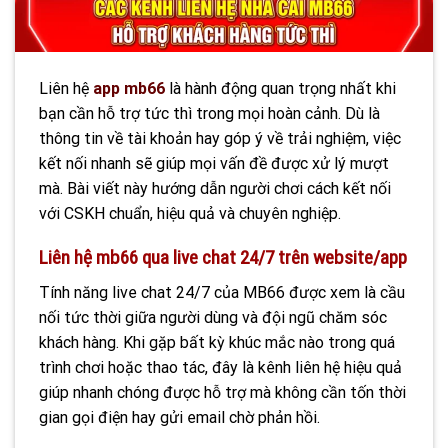
Liên hệ
app mb66
là hành động quan trọng nhất khi
bạn cần hỗ trợ tức thì trong mọi hoàn cảnh. Dù là
thông tin về tài khoản hay góp ý về trải nghiệm, việc
kết nối nhanh sẽ giúp mọi vấn đề được xử lý mượt
mà. Bài viết này hướng dẫn người chơi cách kết nối
với CSKH chuẩn, hiệu quả và chuyên nghiệp.
Liên hệ mb66 qua live chat 24/7 trên website/app
Tính năng live chat 24/7 của MB66 được xem là cầu
nối tức thời giữa người dùng và đội ngũ chăm sóc
khách hàng. Khi gặp bất kỳ khúc mắc nào trong quá
trình chơi hoặc thao tác, đây là kênh liên hệ hiệu quả
giúp nhanh chóng được hỗ trợ mà không cần tốn thời
gian gọi điện hay gửi email chờ phản hồi.