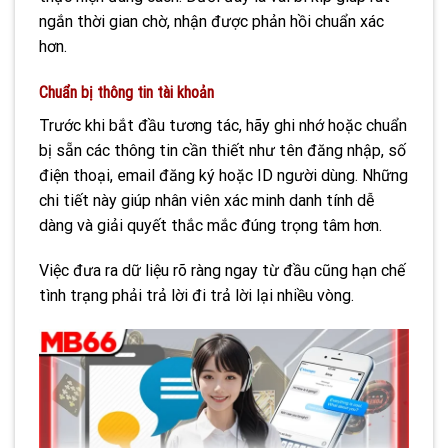
ngắn thời gian chờ, nhận được phản hồi chuẩn xác
hơn.
Chuẩn bị thông tin tài khoản
Trước khi bắt đầu tương tác, hãy ghi nhớ hoặc chuẩn
bị sẵn các thông tin cần thiết như tên đăng nhập, số
điện thoại, email đăng ký hoặc ID người dùng. Những
chi tiết này giúp nhân viên xác minh danh tính dễ
dàng và giải quyết thắc mắc đúng trọng tâm hơn.
Việc đưa ra dữ liệu rõ ràng ngay từ đầu cũng hạn chế
tình trạng phải trả lời đi trả lời lại nhiều vòng.