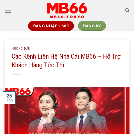
Chuyển
đến
nội
dung
ĐĂNG NHẬP +66K
ĐĂNG KÝ
HƯỚNG DẪN
Các Kênh Liên Hệ Nhà Cái MB66 – Hỗ Trợ
Khách Hàng Tức Thì
25
Th6