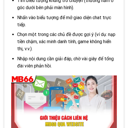
Tìm biểu tượng khung trò chuyện (thường nằm ở
góc dưới bên phải màn hình).
Nhấn vào biểu tượng để mở giao diện chat trực
tiếp.
Chọn một trong các chủ đề được gợi ý (ví dụ: nạp
tiền chậm, xác minh danh tính, game không hiển
thị, v.v.).
Nhập nội dung cần giải đáp, chờ vài giây để tổng
đài viên phản hồi.