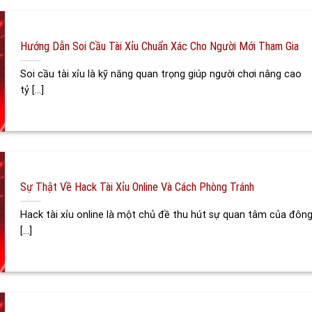
Hướng Dẫn Soi Cầu Tài Xỉu Chuẩn Xác Cho Người Mới Tham Gia
Soi cầu tài xỉu là kỹ năng quan trọng giúp người chơi nâng cao
tỷ [...]
Sự Thật Về Hack Tài Xỉu Online Và Cách Phòng Tránh
Hack tài xỉu online là một chủ đề thu hút sự quan tâm của đôn
[...]