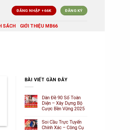
ĐĂNG NHẬP +66K
ĐĂNG KÝ
H SÁCH
GIỚI THIỆU MB66
BÀI VIẾT GẦN ĐÂY
Dàn Đề 90 Số Toàn
Diện – Xây Dựng Bộ
Cược Bền Vững 2025
Soi Cầu Trực Tuyến
Chính Xác – Công Cụ