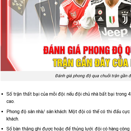
Đánh giá phong độ qua chuỗi trận gần đ
Số trận thất bại của mỗi đội: nếu đội chủ nhà bất bại trong 4
cao.
Phong độ sân nhà/ sân khách: Một đội có thể có thi đấu cực
khách.
Số bàn thắng ghi được hoặc để thủng lưới: đội có hàng công