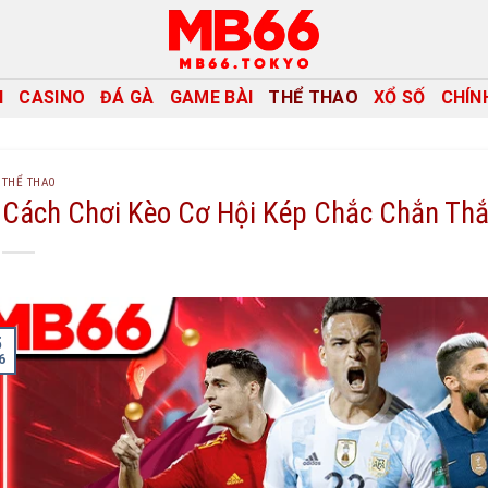
N
CASINO
ĐÁ GÀ
GAME BÀI
THỂ THAO
XỔ SỐ
CHÍN
THỂ THAO
Cách Chơi Kèo Cơ Hội Kép Chắc Chắn Th
5
6