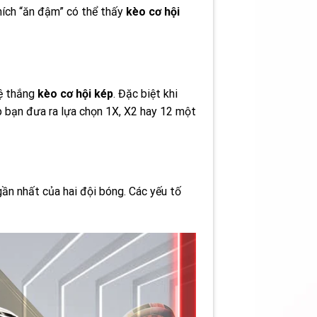
hích “ăn đậm” có thể thấy
kèo cơ hội
lệ thắng
kèo cơ hội kép
. Đặc biệt khi
p bạn đưa ra lựa chọn 1X, X2 hay 12 một
gần nhất của hai đội bóng. Các yếu tố