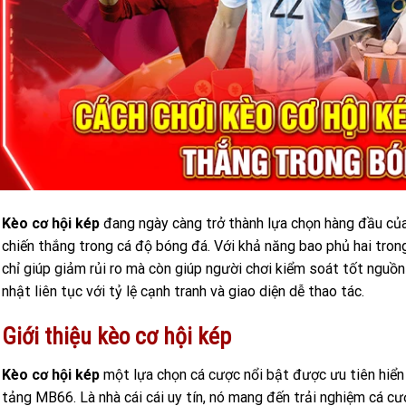
Kèo cơ hội kép
đang ngày càng trở thành lựa chọn hàng đầu của 
chiến thắng trong cá độ bóng đá. Với khả năng bao phủ hai tron
chỉ giúp giảm rủi ro mà còn giúp người chơi kiểm soát tốt nguồn
nhật liên tục với tỷ lệ cạnh tranh và giao diện dễ thao tác.
Giới thiệu kèo cơ hội kép
Kèo cơ hội kép
một lựa chọn cá cược nổi bật được ưu tiên hiển 
tảng MB66. Là nhà cái cái uy tín, nó mang đến trải nghiệm cá cư