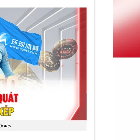
ội kép