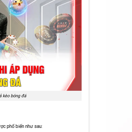
xả kèo bóng đá
ược phổ biến như sau: