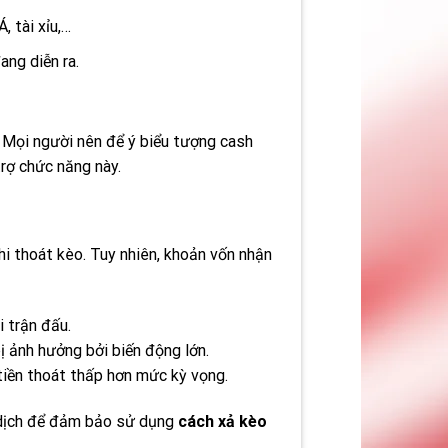
, tài xỉu,…
ang diễn ra.
. Mọi người nên để ý biểu tượng cash
rợ chức năng này.
hi thoát kèo. Tuy nhiên, khoản vốn nhận
i trận đấu.
bị ảnh hưởng bởi biến động lớn.
 tiền thoát thấp hơn mức kỳ vọng.
o dịch để đảm bảo sử dụng
cách xả kèo