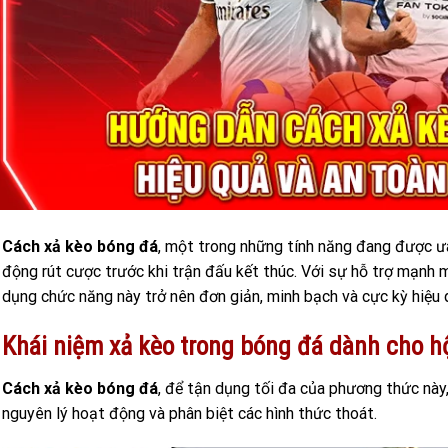
Cách xả kèo bóng đá
, một trong những tính năng đang được ưa
động rút cược trước khi trận đấu kết thúc. Với sự hỗ trợ mạnh m
dụng chức năng này trở nên đơn giản, minh bạch và cực kỳ hiệu 
Khái niệm xả kèo trong bóng đá dành cho hộ
Cách xả kèo bóng đá
, để tận dụng tối đa của phương thức này,
nguyên lý hoạt động và phân biệt các hình thức thoát.