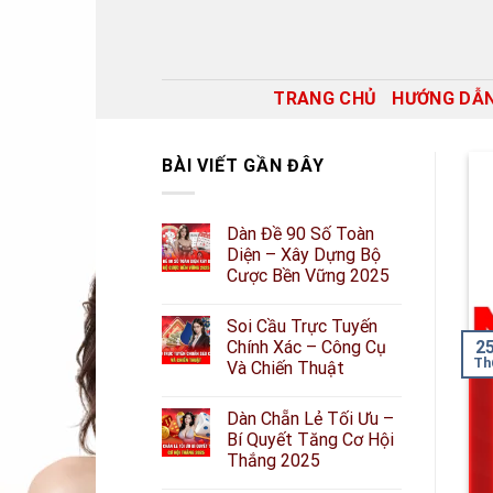
Chuyển
đến
nội
dung
TRANG CHỦ
HƯỚNG DẪ
BÀI VIẾT GẦN ĐÂY
Dàn Đề 90 Số Toàn
Diện – Xây Dựng Bộ
Cược Bền Vững 2025
Soi Cầu Trực Tuyến
Chính Xác – Công Cụ
2
Th
Và Chiến Thuật
Dàn Chẵn Lẻ Tối Ưu –
Bí Quyết Tăng Cơ Hội
Thắng 2025