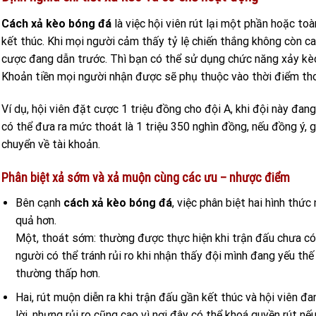
Cách xả kèo bóng đá
là việc hội viên rút lại một phần hoặc to
kết thúc. Khi mọi người cảm thấy tỷ lệ chiến thắng không còn c
cược đang dẫn trước. Thì bạn có thể sử dụng chức năng xảy kèo
Khoản tiền mọi người nhận được sẽ phụ thuộc vào thời điểm thoá
Ví dụ, hội viên đặt cược 1 triệu đồng cho đội A, khi đội này đa
có thể đưa ra mức thoát là 1 triệu 350 nghìn đồng, nếu đồng ý, g
chuyển về tài khoản.
Phân biệt xả sớm và xả muộn cùng các ưu – nhược điểm
Bên cạnh
cách xả kèo bóng đá
, việc phân biệt hai hình thứ
quả hơn.
Một, thoát sớm: thường được thực hiện khi trận đấu chưa có 
người có thể tránh rủi ro khi nhận thấy đội mình đang yếu thế 
thường thấp hơn.
Hai, rút muộn diễn ra khi trận đấu gần kết thúc và hội viên đa
lời, nhưng rủi ro cũng cao vì nơi đây có thể khoá quyền rút nế