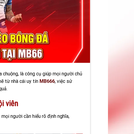
 chuộng, là công cụ giúp mọi người chủ
ẽ từ nhà cái uy tín
MB666
, việc sử
quả.
i viên
 mọi người cần hiểu rõ định nghĩa,