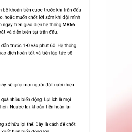
àn bộ khoản tiền cược trước khi trận đấu
ao, hoặc muốn chốt lời sớm khi đội mình
 ngay trên giao diện hệ thống
MB66
.
t và diễn biến tại trận đấu.
ng dẫn trước 1-0 vào phút 60. Hệ thống
iao dịch hoàn tất và tiền lập tức sẽ
c này sẽ giúp mọi người đặt cược hiệu
quá nhiều biến động. Lợi ích là mọi
hơn. Ngược lại, khoản tiền hoàn lại
ng sở hữu lợi thế. Đây là cách để chốt
u xuất hiện biến động lớn.