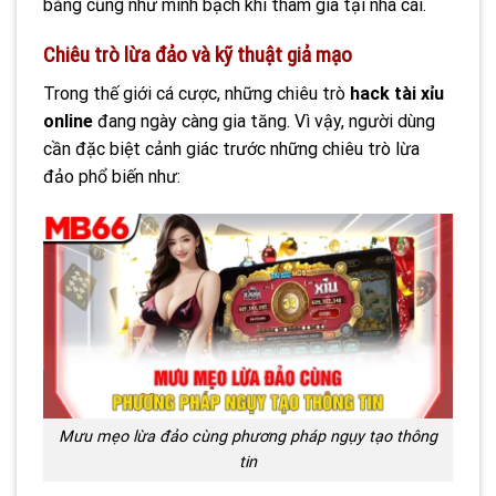
bằng cũng như minh bạch khi tham gia tại nhà cái.
Chiêu trò lừa đảo và kỹ thuật giả mạo
Trong thế giới cá cược, những chiêu trò
hack tài xỉu
online
đang ngày càng gia tăng. Vì vậy, người dùng
cần đặc biệt cảnh giác trước những chiêu trò lừa
đảo phổ biến như:
Mưu mẹo lừa đảo cùng phương pháp ngụy tạo thông
tin