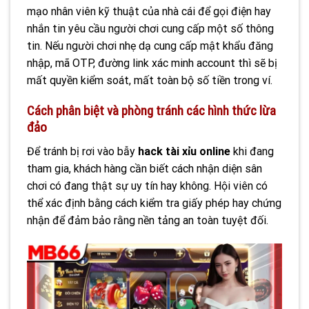
mạo nhân viên kỹ thuật của nhà cái để gọi điện hay
nhắn tin yêu cầu người chơi cung cấp một số thông
tin. Nếu người chơi nhẹ dạ cung cấp mật khẩu đăng
nhập, mã OTP, đường link xác minh account thì sẽ bị
mất quyền kiểm soát, mất toàn bộ số tiền trong ví.
Cách phân biệt và phòng tránh các hình thức lừa
đảo
Để tránh bị rơi vào bẫy
hack tài xỉu online
khi đang
tham gia, khách hàng cần biết cách nhận diện sân
chơi có đang thật sự uy tín hay không. Hội viên có
thể xác định bằng cách kiểm tra giấy phép hay chứng
nhận để đảm bảo rằng nền tảng an toàn tuyệt đối.