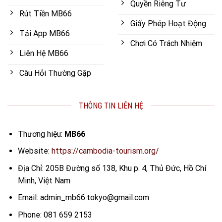
Quyền Riêng Tư
Rút Tiền MB66
Giấy Phép Hoạt Động
Tải App MB66
Chơi Có Trách Nhiệm
Liên Hệ MB66
Câu Hỏi Thường Gặp
THÔNG TIN LIÊN HỆ
Thương hiệu:
MB66
Website:
https://cambodia-tourism.org/
Địa Chỉ: 205B Đường số 138, Khu p. 4, Thủ Đức, Hồ Chí
Minh, Việt Nam
Email:
admin_mb66.tokyo@gmail.com
Phone:
081 659 2153