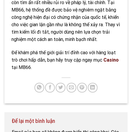
còn tìm ẩn rất nhiều rủi ro về pháp lý, tài chính. Tại
MB66, hệ thống đề được bảo vệ nghiêm ngặt bằng
công nghệ hiện đại có chứng nhận của quốc tế, khiến
cho việc gian lận gần như là không thể xảy ra. Thay vì
tìm kiếm lối đi tắt, người dùng nên lựa chọn trải
nghiệm một cách an toàn, minh bạch nhất.
Để khám phá thế giới giải trí đỉnh cao với hàng loạt
trò chơi hấp dẫn, bạn hãy truy cập ngay mục
Casino
tại MB66.
Để lại một bình luận