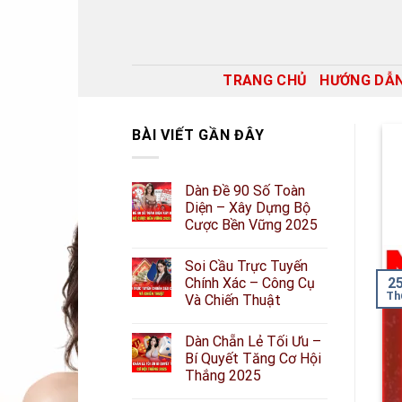
Chuyển
đến
nội
dung
TRANG CHỦ
HƯỚNG DẪ
BÀI VIẾT GẦN ĐÂY
Dàn Đề 90 Số Toàn
Diện – Xây Dựng Bộ
Cược Bền Vững 2025
Soi Cầu Trực Tuyến
Chính Xác – Công Cụ
2
Th
Và Chiến Thuật
Dàn Chẵn Lẻ Tối Ưu –
Bí Quyết Tăng Cơ Hội
Thắng 2025