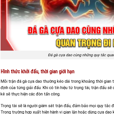
Đá gà cựa dao cùng những quy tắc quan
Hình thức khởi đấu, thời gian giới hạn
Mỗi trận đá gà cựa dao thường kéo dài trong khoảng thời gian t
định của từng giải đấu. Khi có tín hiệu từ trọng tài, trận đấu sẽ 
kê sẽ thực hiện các đòn tấn công.
Trọng tài sẽ là người giám sát trận đấu, đảm bảo mọi quy tắc 
Trong trường hợp xuất hiện hành vi gian lận hoặc dùng cựa dao k