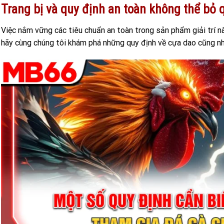
Trang bị và quy định an toàn không thể bỏ 
Việc nắm vững các tiêu chuẩn an toàn trong sản phẩm giải trí n
hãy cùng chúng tôi khám phá những quy định về cựa dao cũng như