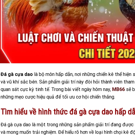
Đá gà cựa dao
là bộ môn hấp dẫn, nơi những chiến kê thể hiện
và vũ khí sắc bén. Sản phẩm giải trí này đòi hỏi thành viên tham
quan sát cực kỳ tinh tế. Trong bài viết ngày hôm nay,
MB66
sẽ b
những mẹo cược hiệu quả để tối ưu cơ hội chiến thắng.
Tìm hiểu về hình thức đá gà cựa dao hấp dẫ
Đá gà cựa dao là một trong những sản phẩm giải trí đang được 
và mong muốn trải nghiệm. Để hiểu rõ hơn về loại hình chọi kê đ