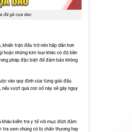
ia đá gà cựa dao
, khiến trận đấu trở nên hấp dẫn hơn
ỉ hoặc những kim loại khác có độ bền
hương pháp đặc biệt để đảm bảo không
huộc vào quy định của từng giải đấu.
 nếu vượt quá con số này sẽ gây nguy
a khâu kiểm tra y tế với mục đích đảm
ểm tra xem chúng có bị chấn thương hay