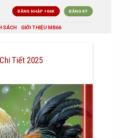
ĐĂNG NHẬP +66K
ĐĂNG KÝ
H SÁCH
GIỚI THIỆU MB66
Chi Tiết 2025