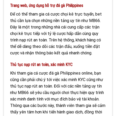
Trang web, ứng dụng hỗ trợ đá gà Philippines
Để có thể tham gia cá cược chọi kê trực tuyến, bet
thủ cần lựa chọn những nền tảng uy tín như MB66.
Đây là một trong những nhà cái cung cấp các trận
chọi kê trực tiếp với tỷ lệ cược hấp dẫn cùng quy
trình nạp rút an toàn. Trên hệ thống, khách hàng có
thể dễ dàng theo dõi các trận đấu, xuống tiền đặt
cược và nhận thông báo kết quả nhanh chóng.
Thủ tục nạp rút an toàn, xác minh KYC
Khi tham gia cá cược đá gà Philippines online, bạn
cũng cần phải chú ý tới việc xác minh KYC cũng như
thủ tục nạp rút an toàn. Đối với các nền tảng uy tín
như MB66 sẽ yêu cầu người chơi thực hiện quy trình
xác minh danh tính với mục đích bảo vệ tài khoản.
Thông qua các bước này, thành viên tham gia sẽ cảm
thấy yên tâm hơn khi tiến hành giao dịch, đồng thời