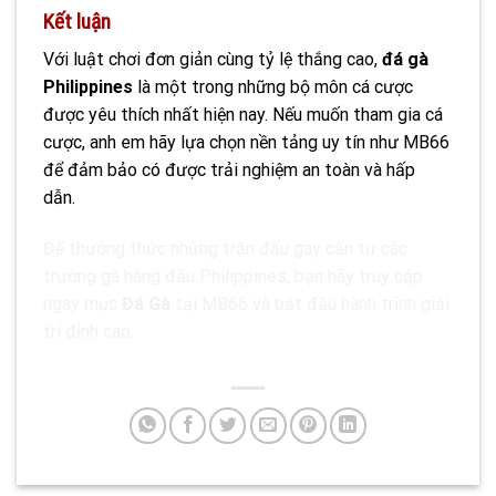
Kết luận
Với luật chơi đơn giản cùng tỷ lệ thắng cao,
đá gà
Philippines
là một trong những bộ môn cá cược
được yêu thích nhất hiện nay. Nếu muốn tham gia cá
cược, anh em hãy lựa chọn nền tảng uy tín như MB66
để đảm bảo có được trải nghiệm an toàn và hấp
dẫn.
Để thưởng thức những trận đấu gay cấn từ các
trường gà hàng đầu Philippines, bạn hãy truy cập
ngay mục
Đá Gà
tại MB66 và bắt đầu hành trình giải
trí đỉnh cao.