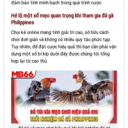
đảm bảo tính minh bạch trong quá trình cược.
Hé lộ một số mẹo quan trọng khi tham gia đá gà
Philippines
Chọi kê online mang tính giải trí cao, sở hữu cách
chơi đơn giản và không có nhiều quy tắc phức tạp.
Tuy nhiên, để đặt cược hiệu quả thì bạn cần phải vận
dụng một số bí kíp dưới đây được chúng tôi tổng
hợp lại từ cao thủ.