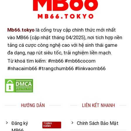
Mb66.tokyo
là cổng truy cập chính thức mới nhất
vào MB66 (cập nhật tháng 04/2025), nơi tích hợp nền
tảng cá cược công nghệ cao với hệ sinh thái game
đa dạng, nạp rút siêu tốc, trải nghiệm liền mạch.
Từ khoá tìm kiếm: #mb66 #mb66cocom
#nhacaimb66 #trangchumb66 #linkvaomb66
HƯỚNG DẪN
LIÊN KẾT NHANH
Đăng ký
Chính Sách Bảo Mật
MB66