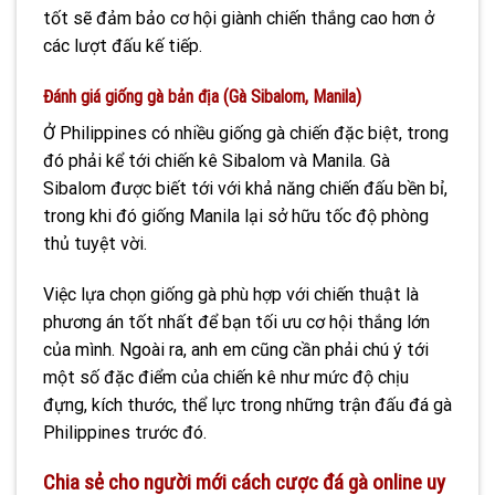
tốt sẽ đảm bảo cơ hội giành chiến thắng cao hơn ở
các lượt đấu kế tiếp.
Đánh giá giống gà bản địa (Gà Sibalom, Manila)
Ở Philippines có nhiều giống gà chiến đặc biệt, trong
đó phải kể tới chiến kê Sibalom và Manila. Gà
Sibalom được biết tới với khả năng chiến đấu bền bỉ,
trong khi đó giống Manila lại sở hữu tốc độ phòng
thủ tuyệt vời.
Việc lựa chọn giống gà phù hợp với chiến thuật là
phương án tốt nhất để bạn tối ưu cơ hội thắng lớn
của mình. Ngoài ra, anh em cũng cần phải chú ý tới
một số đặc điểm của chiến kê như mức độ chịu
đựng, kích thước, thể lực trong những trận đấu đá gà
Philippines trước đó.
Chia sẻ cho người mới cách cược đá gà online uy