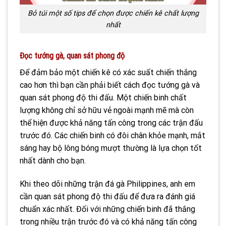
Bỏ túi một số tips để chọn được chiến kê chất lượng
nhất
Đọc tướng gà, quan sát phong độ
Để đảm bảo một chiến kê có xác suất chiến thắng
cao hơn thì bạn cần phải biết cách đọc tướng gà và
quan sát phong độ thi đấu. Một chiến binh chất
lượng không chỉ sở hữu vẻ ngoài mạnh mẽ mà còn
thể hiện được khả năng tấn công trong các trận đấu
trước đó. Các chiến binh có đôi chân khỏe mạnh, mắt
sáng hay bộ lông bóng mượt thường là lựa chọn tốt
nhất dành cho bạn.
Khi theo dõi những trận đá gà Philippines, anh em
cần quan sát phong độ thi đấu để đưa ra đánh giá
chuẩn xác nhất. Đối với những chiến binh đã thắng
trong nhiều trận trước đó và có khả năng tấn công