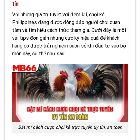
tín
Với những giá trị tuyệt vời đem lại, chọi kê
Philippines đang được đông đảo người chơi quan
tâm và tìm hiểu cách thức tham gia. Dưới đây là một
vài tips đơn giản nhưng cực kỳ hiệu quả để khách
hàng có được trải nghiệm suôn sẻ khi đầu tư vào bộ
môn này, cụ thể như sau:
Bật mí cách cược chọi kê trực tuyến uy tín, an toàn