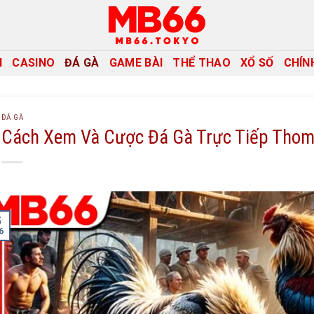
N
CASINO
ĐÁ GÀ
GAME BÀI
THỂ THAO
XỔ SỐ
CHÍN
ĐÁ GÀ
Cách Xem Và Cược Đá Gà Trực Tiếp Thom
5
6