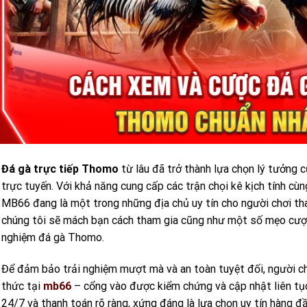
Đá gà trực tiếp Thomo
từ lâu đã trở thành lựa chọn lý tưởng 
trực tuyến. Với khả năng cung cấp các trận chọi kê kịch tính cù
MB66 đang là một trong những địa chủ uy tín cho người chơi tha
chúng tôi sẽ mách bạn cách tham gia cũng như một số mẹo cược 
nghiệm đá gà Thomo.
Để đảm bảo trải nghiệm mượt mà và an toàn tuyệt đối, người ch
thức tại
mb66
– cổng vào được kiểm chứng và cập nhật liên tục
24/7 và thanh toán rõ ràng, xứng đáng là lựa chọn uy tín hàng đ