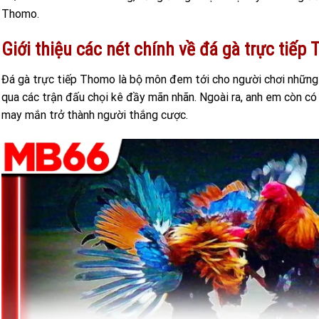
Thomo.
Giới thiệu các nét chính về đá gà trực tiếp
Đá gà trực tiếp Thomo là bộ môn đem tới cho người chơi những k
qua các trận đấu chọi kê đầy mãn nhãn. Ngoài ra, anh em còn có 
may mắn trở thành người thắng cược.