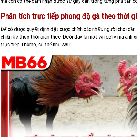
mà còn có thể cảm nhận được sự gay cấn trong từng pha tấn cô
Phân tích trực tiếp phong độ gà theo thời g
Để có được quyết định đặt cược chính xác nhất, người chơi cần 
chiến kê theo thời gian thực. Dưới đây là một vài gợi ý mà anh 
trực tiếp Thomo, cụ thể như sau: