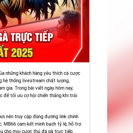
của những khách hàng yêu thích cá cược
ng hệ thống livestream chất lượng,
m gia. Trong bài viết ngày hôm nay,
để tối ưu cơ hội chiến thắng khi trải
ơi nên truy cập đúng đường link chính
. MB66 cam kết minh bạch tỷ lệ, hỗ trợ
ầu cho mọi cược thủ đá gà trực tiếp