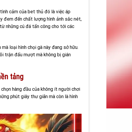
tình cảm của bet thủ đó là việc áp
y đem đến chất lượng hình ảnh sắc nét,
từ những cú đá tấn công cho tới các
mà loại hình chọi gà này đang sở hữu.
dõi trận đấu mượt mà không bị gián
nền tảng
 chọn hàng đầu của không ít người chơi
hững phút giây thư giãn mà còn là hình