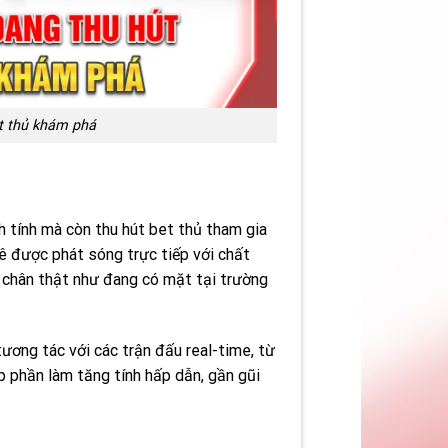
t thủ khám phá
h tính mà còn thu hút bet thủ tham gia
ê được phát sóng trực tiếp với chất
 chân thật như đang có mặt tại trường
ương tác với các trận đấu real-time, từ
óp phần làm tăng tính hấp dẫn, gần gũi