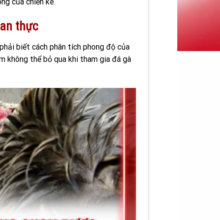
ng của chiến kê.
ian thực
phải biết cách phân tích phong độ của
em không thể bỏ qua khi tham gia đá gà