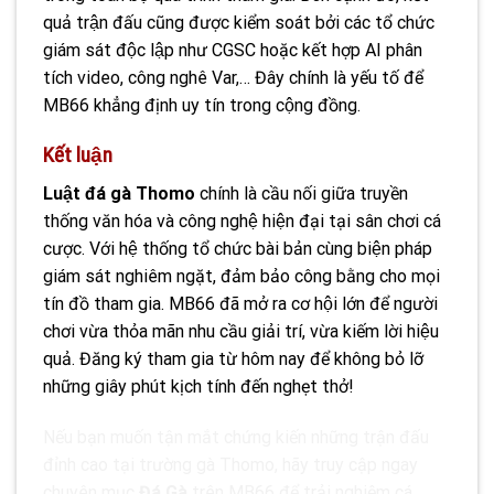
quả trận đấu cũng được kiểm soát bởi các tổ chức
giám sát độc lập như CGSC hoặc kết hợp AI phân
tích video, công nghê Var,… Đây chính là yếu tố để
MB66 khẳng định uy tín trong cộng đồng.
Kết luận
Luật đá gà Thomo
chính là cầu nối giữa truyền
thống văn hóa và công nghệ hiện đại tại sân chơi cá
cược. Với hệ thống tổ chức bài bản cùng biện pháp
giám sát nghiêm ngặt, đảm bảo công bằng cho mọi
tín đồ tham gia. MB66 đã mở ra cơ hội lớn để người
chơi vừa thỏa mãn nhu cầu giải trí, vừa kiếm lời hiệu
quả. Đăng ký tham gia từ hôm nay để không bỏ lỡ
những giây phút kịch tính đến nghẹt thở!
Nếu bạn muốn tận mắt chứng kiến những trận đấu
đỉnh cao tại trường gà Thomo, hãy truy cập ngay
chuyên mục
Đá Gà
trên MB66 để trải nghiệm cá