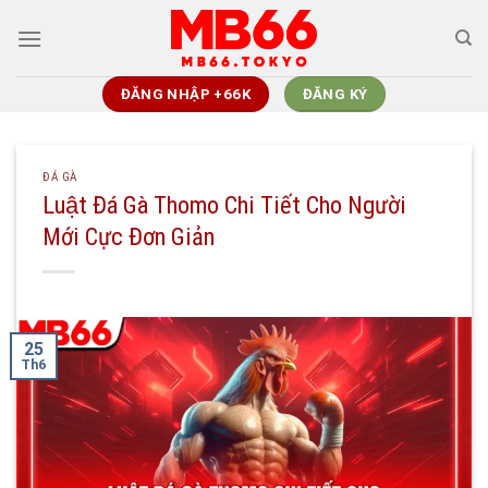
Chuyển
đến
nội
dung
ĐĂNG NHẬP +66K
ĐĂNG KÝ
ĐÁ GÀ
Luật Đá Gà Thomo Chi Tiết Cho Người
Mới Cực Đơn Giản
25
Th6